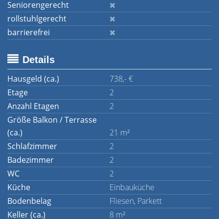
Seniorengerecht
rollstuhlgerecht
barrierefrei
Details
Hausgeld (ca.)
738,- €
Etage
2
Anzahl Etagen
2
Größe Balkon / Terrasse
(ca.)
21 m²
Schlafzimmer
2
Badezimmer
2
WC
2
Küche
Einbauküche
Bodenbelag
Fliesen, Parkett
Keller (ca.)
8 m²