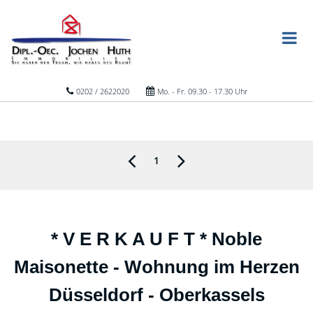
0202 / 2622020
Mo. - Fr. 09.30 - 17.30 Uhr
1
* V E R K A U F T * Noble
Maisonette - Wohnung im Herzen
Düsseldorf - Oberkassels