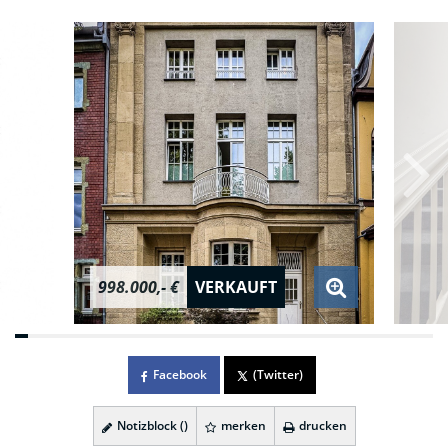
998.000,- €
VERKAUFT
Facebook
(Twitter)
Notizblock (
)
merken
drucken