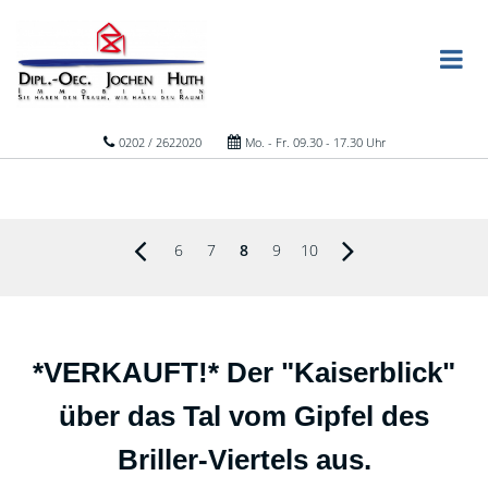
0202 / 2622020
Mo. - Fr. 09.30 - 17.30 Uhr
6
7
8
9
10
*VERKAUFT!* Der "Kaiserblick"
über das Tal vom Gipfel des
Briller-Viertels aus.