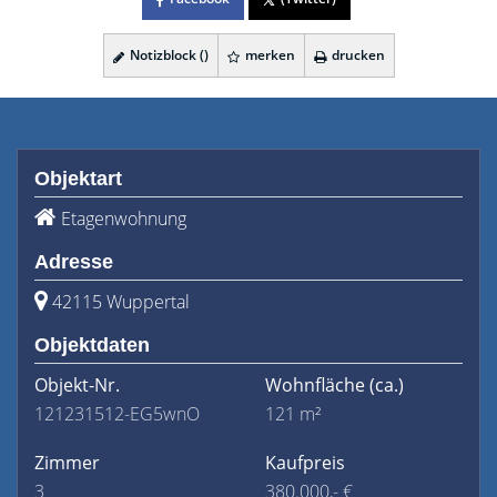
Notizblock (
)
merken
drucken
Objektart
Etagenwohnung
Adresse
42115 Wuppertal
Objektdaten
Objekt-Nr.
Wohnfläche
(ca.)
121231512-EG5wnO
121 m²
Zimmer
Kaufpreis
3
380.000,- €