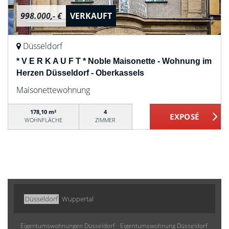
998.000,- €
VERKAUFT
Düsseldorf
* V E R K A U F T * Noble Maisonette - Wohnung im
Herzen Düsseldorf - Oberkassels
Maisonettewohnung
178,10 m²
4
WOHNFLÄCHE
ZIMMER
Düsseldorf
Wuppertal
Eigentumswohnungen Düsseldorf
Eigentumswohnung Düsseldorf