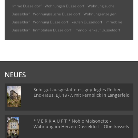
Immo Düsseldorf
Wohnungen Düsseldorf
Wohnung suche
Düsseldorf
Wohnungssuche Düsseldorf
Wohnungsanzeigen
Düsseldorf
Wohnung Düsseldorf
kaufen Düsseldorf
Immobilie
Düsseldorf
Immobilien Düsseldorf
Immobilienkauf Düsseldorf
NEUES
Sehr gut ausgestattetes, gepflegtes Reihen-
End-Haus, Bj. 1977, mit Fernblick in Langerfeld
* V E R K A U F T * Noble Maisonette -
Wohnung im Herzen Düsseldorf - Oberkassels